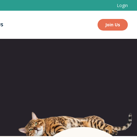
Login
US
Join Us