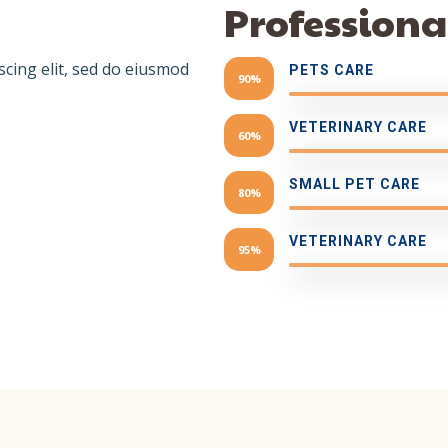
Professional
scing elit, sed do eiusmod
PETS CARE
90%
VETERINARY CARE
60%
SMALL PET CARE
80%
VETERINARY CARE
95%