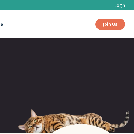
Login
US
Join Us