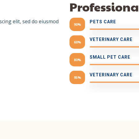
Professional
scing elit, sed do eiusmod
PETS CARE
90%
VETERINARY CARE
60%
SMALL PET CARE
80%
VETERINARY CARE
95%